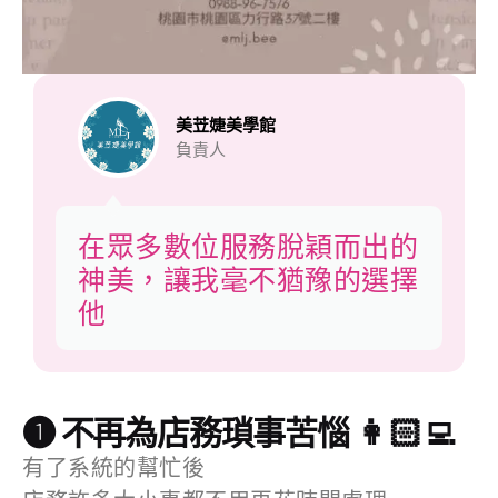
美苙婕美學館
負責人
在眾多數位服務脫穎而出的
神美，讓我毫不猶豫的選擇
他
❶ 不再為店務瑣事苦惱 👩🏻‍💻
有了系統的幫忙後