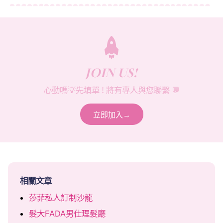
JOIN US!
心動嗎💡先填單 ! 將有專人與您聯繫 💬
立即加入→
相關文章
莎菲私人訂制沙龍
髮大FADA男仕理髮廳