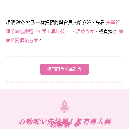
想跟 穜心悅己 一樣把預約與會員交給系統？先看
美業管
理系統怎麼選？4 類工具比較、12 項檢查表
，或直接查
神
美公開價格方案
。
返回用戶分享列表
心動嗎💡先填單 ! 將有專人與
您聯繫 💬