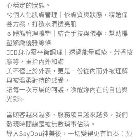
心穩定的狀態。
🫧個人化肌膚管理｜依膚質與狀態，精選保
養方案，打造水潤透亮肌
🌷體態管理雕塑｜結合手技與儀器，幫助雕
塑緊緻優雅線條
🧖🏻‍♀️身心靈平衡調理｜透過能量暖療、芳香按
摩等，重拾內外和諧
美不僅止於外表，更是一份從內而外被理解
與被溫柔對待的感受，
讓每一次專屬的呵護，喚醒妳內在的自信與
光彩✨
當顧客越來越多、服務項目越來越多，我們
發現時間總是被無數瑣事佔滿。
導入SayDou神美後，一切變得更有節奏：預