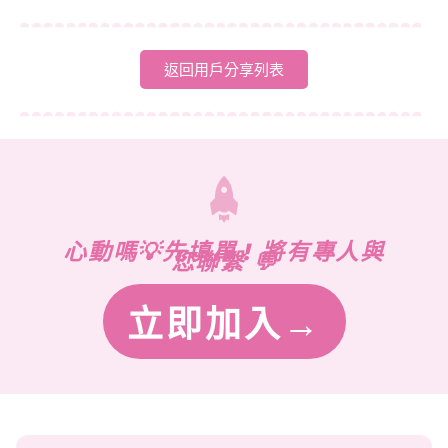
返回用戶分享列表
心動嗎💡先填單 ! 將有專人與
您聯繫 💬
立即加入→