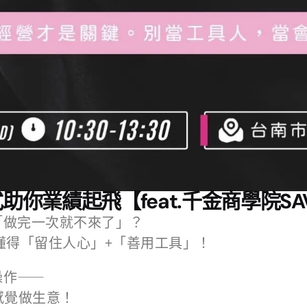
助你業績起飛【feat.千金商學院SA
「做完一次就不來了」？
要懂得「留住人心」+「善用工具」！
操作——
感覺做生意！