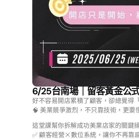
6/25台南場｜留客黃金公式
好不容易開店累積了顧客，卻總覺得
🧠 美業競爭激烈，不只靠技術，更
這堂課幫你拆解成功美業店家的關鍵
✅ 顧客經營×數位系統，讓你不再靠