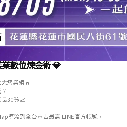
業數位煉金術 💎
大您業績🔥
光？
30％📈
e Map導流到全台市占最高 LINE官方帳號，