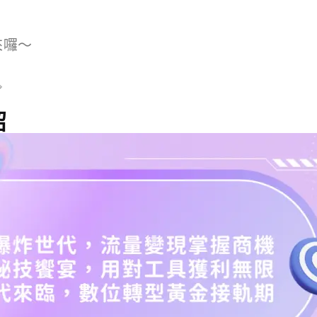
來囉～

紹