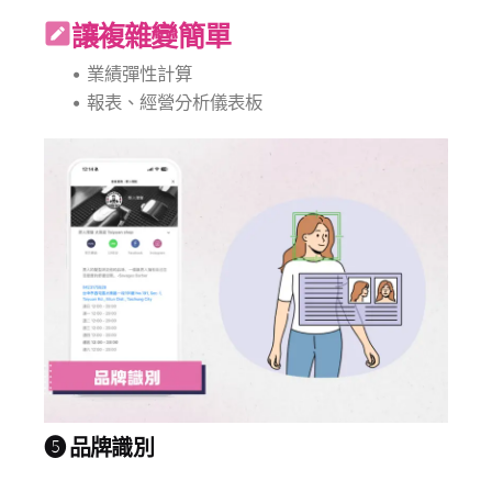
讓複雜變簡單
• 業績彈性計算
• 報表、經營分析儀表板
❺ 品牌識別