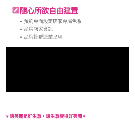
隨心所欲自由建置
• 預約頁面設定店家專屬色系
• 品牌店家資訊
• 品牌社群連結呈現
以下是為了能夠滿足段落所需的長度而定義的無意義內
文，請自行參酌編排。
♥︎ 讓美麗是好生意，讓生意變得好美麗 ♥︎
|
https://lin.ee/bCwi1J4