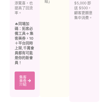
組」
添驚喜，也
$5,000 即
提高了回流
送 $500，
率。
顧客更願意
集中消費。
🔥同場加
碼：拓客必
備工具→ 集
客美券，10
＋平台同時
上架,千萬會
員都有可能
是你的新會
員！
集客
美券
介紹