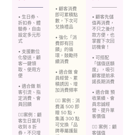
• 顧客消費
即可累積點
• 生日券、
• 顧客先儲
數，下次可
折扣券、體
值再消費，
兌換禮品
驗券，自由
不只之後付
設定多元形
款方便，也
• 強化「消
式
掌握下次回
費即有回
訪機會！
饋」的循
• 支援數位
環，鼓勵持
化發送，顧
• 可搭配
續消費
客一鍵領
「儲值送額
取、使用方
度」，吸引
• 適合做 會
便
顧客提前承
員經營、累
諾長期消費
積誘因、增
• 適合做 新
加消費頻率
客引流、指
• 適合做 預
定消費、會
收業績、會
👉🏻 案例：消
員回饋
員忠誠經
費滿 500 即
營、提升單
贈 50 點，
👉🏻案例：顧
客價值
集滿 300 點
客生日當月
可兌換「品
收到 8 折
👉🏻 案例：顧
牌專屬護髮
券，不只增
客儲值