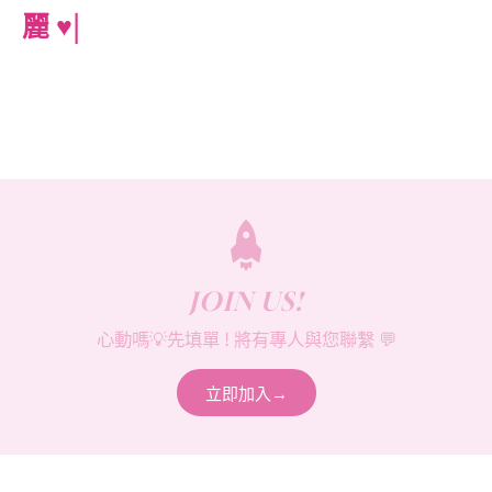
麗 ♥︎
|
4-digital-growth-strategies
https://lin.ee/bCwi1J4
JOIN US!
心動嗎💡先填單 ! 將有專人與您聯繫 💬
立即加入→