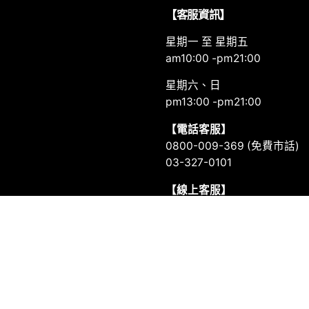
】
【客服資訊】
星期一 至 星期五
am10:00 -pm21:00
星期六、日
pm13:00 -pm21:00
【電話客服】
0800-009-369 (免費市話)
03-327-0101
【線上客服】
護政策
LINE官方帳號：
@saydou
理政策
FB 訊息：
saydou.tw
告政策
EMail信箱：
info@saydou.c
轉置政策