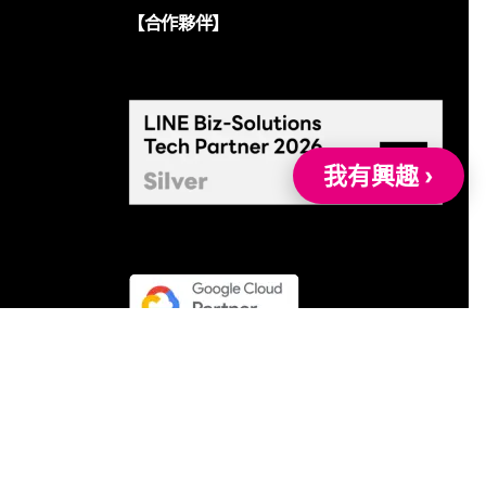
【合作夥伴】
我有興趣 ›
om